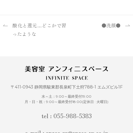
酸化と還元…どこかで習
●洗顔●
ったような
〒411-0943 静岡県駿東郡長泉町下土狩788-1 エムズビル1F
水～土：9:00～最終受付19:00
月・日・祝：9:00～最終受付18:00(定休日 : 火曜日)
tel : 055-988-5383
e-mail : space-ys@space-ys.co.jp