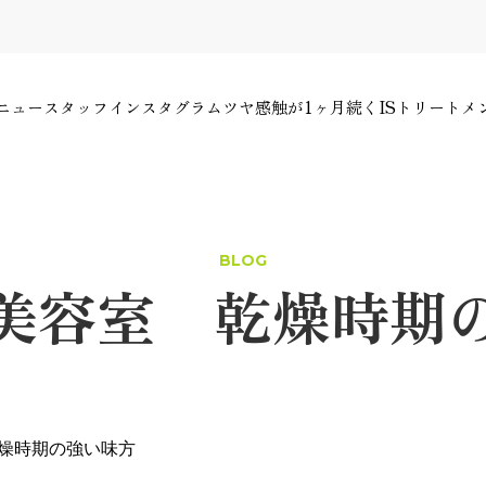
ニュー
スタッフ
インスタグラム
ツヤ感触が1ヶ月続くISトリートメ
BLOG
美容室 乾燥時期
燥時期の強い味方