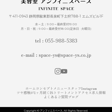
〒411-0943 静岡県駿東郡長泉町下土狩788-1 エムズビル1F
水～土：9:00～最終受付19:00
月・日・祝：9:00～最終受付18:00(定休日 : 火曜日)
tel : 055-988-5383
e-mail : space-ys@space-ys.co.jp
ホーム
コンセプト
メニュー
スタッフ
Instagram
ツヤ感触が1ヶ月続くISトリートメント
アクセス
求人情報
よくあるご質問
ブログ
Copyright © アンフィニスペース, All Rights Reserved.