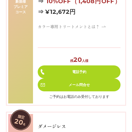
⇒
10%OFF
（1,408円OFF）
新規様
プレミア
⇒ ¥12,672円
コース
カラー専用トリートメントとは？
20
残
人様
電話予約
メール
問合せ
ご予約はお電話のみ受付しております
限定
20
名
ダメージレス