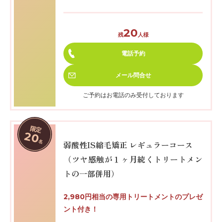
20
残
人様
電話予約
メール
問合せ
ご予約はお電話のみ受付しております
限定
20
名
弱酸性IS縮毛矯正 レギュラーコース
（ツヤ感触が１ヶ月続くトリートメン
トの一部併用）
2,980円相当の専用トリートメントのプレゼ
ント付き！