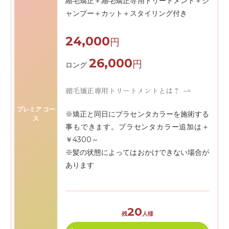
縮毛矯正＋
縮毛
矯正専用トリートメント＋シ
ャンプー＋カット＋スタイリング付き
24,000
円
26,000
円
ロング
縮毛矯正専用トリートメントとは？
プレミア コー
※矯正と同日にプラセンタカラーを施術する
ス
事もできます。プラセンタカラー追加は＋
￥4300～
※髪の状態によってはおかけできない場合が
あります
20
残
人様