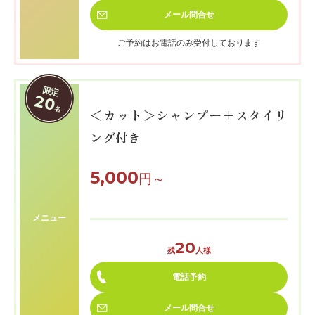
メール
問合せ
ご予約はお電話のみ受付しております
限定
20
名
＜カット＞シャンプー＋スタイリ
ング付き
5,000
円～
メニュー
20
残
人様
電話予約
メール
問合せ