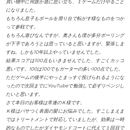
買い物中に何故か急に思い立ち、１ゲームだけやること
になりました。
もちろん息子もボールを滑り台で転がす様なものをつか
って参戦です。
もちろん遊びなんですが、奥さんも僕が多分ボーリング
が下手であろうとは思っていると思いますが、緊張しま
すね。しかも10年以上やっていませんでした。
結果スコアは100点もいきませんでした、すごくカッコ
悪いです。100は100でもガーターの多い100点でした。
ただゲームの後半にやっとまっすぐ投げられるようにな
ったので次回までにYouTubeで勉強して必ずリベンジし
たいと思います。
さて本日のお客様は常連のＫ様です。
Ｋ様はパサつく表面の髪にお悩みでした。すこしまえま
ではトリートメントで対応していましたが、効果は一時
的なものでしたがダイヤモンドコートに代えて１回目で